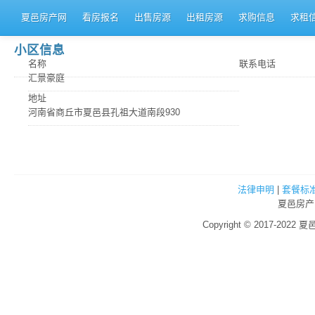
夏邑房产网
看房报名
出售房源
出租房源
求购信息
求租
小区信息
名称
联系电话
汇景豪庭
地址
河南省商丘市夏邑县孔祖大道南段930
法律申明
|
套餐标
夏邑房产
Copyright © 2017-2022 夏邑